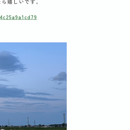
たら嬉しいです。
n4c25a9a1cd79