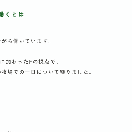
働くとは
ながら働いています。
部に加わったFの視点で、
の牧場での一日について綴りました。