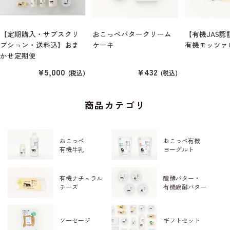
【定期購入・サブスクリ
おこっぺバタークリーム
【有機JAS
プション・送料込】おま
ケーキ
有機モッツァ
かせ定期便
¥5,000
¥432
(税込)
(税込)
商品カテゴリ
おこっぺ
おこっぺ有機
有機牛乳
ヨーグルト
有機ナチュラル
醗酵バター・
チーズ
有機醗酵バター
ソーセージ
ギフトセット