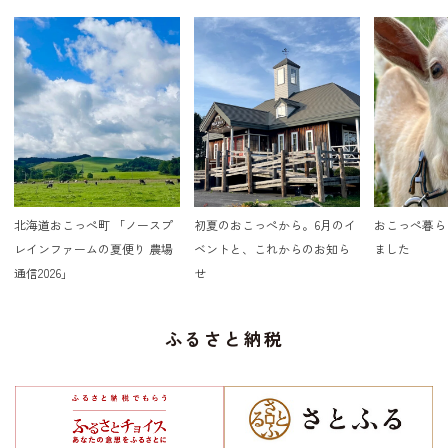
北海道おこっぺ町 「ノースプ
初夏のおこっぺから。6月のイ
おこっぺ暮ら
レインファームの夏便り 農場
ベントと、これからのお知ら
ました
通信2026」
せ
ふるさと納税