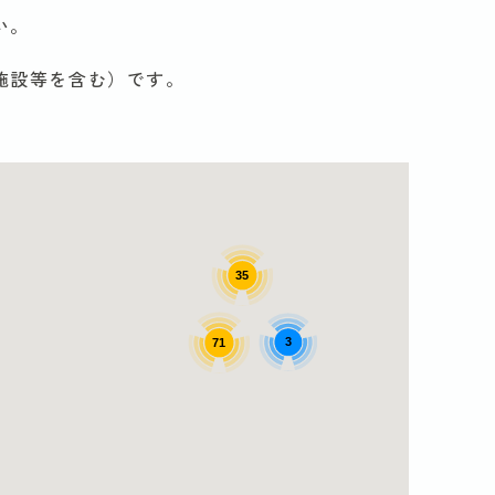
い。
施設等を含む）です。
35
3
71