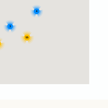
4
3
55