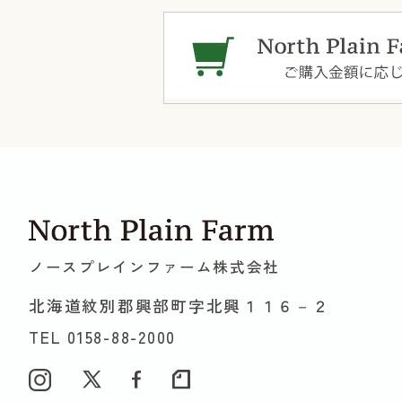
ノースプレインファーム緑園
姉妹店
神奈川県県横浜市泉区緑園4丁目1-2
[ 牛乳 ] [ ヨーグルト ] [ チーズ ] [ バター ] [ ソ
等 ]
オホーツク おこっぺミルクスタンド 東京
東京都墨田区押上1丁目1-2 東京ソラマチ3F
[ ソフトクリーム ] [ 飲食店等 ]
ノースプレインファーム株式会社
オホーツク おこっぺミルクスタンド 阪神
北海道紋別郡興部町字北興１１６－２
大阪府大阪市北区梅田1丁目13-13
[ ソフトクリーム ] [ 飲食店等 ]
TEL 0158-88-2000
道の駅おこっぺ