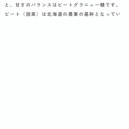
と、甘さのバランスはビートグラニュー糖です。
ビート（甜菜）は北海道の農業の基幹となってい
る作物です。コク感はスキムミルクがポイント。
製造時に比較的低い温度でミルクの風味を残した
タイプのスキムミルクを使用しています。
製造は適度なスピードと温度管理が重要です。
５℃以下で保管されている生乳を、原材料の調合