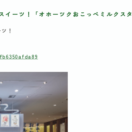
スイーツ！「オホーツクおこっぺミルクス
ーツ！
nfb6350afda89