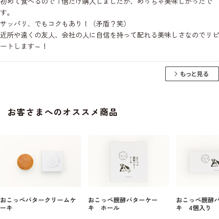
初めて食べるので１個だけ購入しましたが、めっちゃ美味しかったで
す。
サッパリ、でもコクもあり！（矛盾？笑）
近所や遠くの友人、会社の人に自信を持って配れる美味しさなのでリピ
ートします～！
お客さまへのオススメ商品
おこっぺバタークリームケ
おこっぺ醗酵バターケー
おこっぺ醗酵
ーキ
キ ホール
キ 4個入り