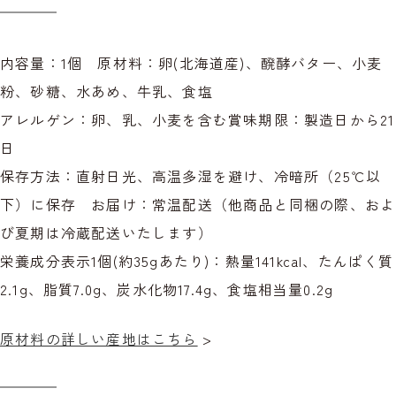
内容量：1個 原材料：卵(北海道産)、醗酵バター、小麦
粉、砂糖、水あめ、牛乳、食塩
アレルゲン：卵、乳、小麦を含む賞味期限：製造日から21
日
保存方法：直射日光、高温多湿を避け、冷暗所（25℃以
下）に保存 お届け：常温配送（他商品と同梱の際、およ
び夏期は冷蔵配送いたします）
栄養成分表示1個(約35gあたり)：熱量141kcal、たんぱく質
2.1g、脂質7.0g、炭水化物17.4g、食塩相当量0.2g
原材料の詳しい産地はこちら
>