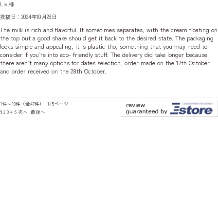
Liv 様
投稿日：2024年10月28日
The milk is rich and flavorful. It sometimes separates, with the cream floating on
the top but a good shake should get it back to the desired state. The packaging
looks simple and appealing, it is plastic tho, something that you may need to
consider if you’re into eco- friendly stuff. The delivery did take longer because
there aren’t many options for dates selection, order made on the 17th October
and order received on the 28th October.
1件～10件（全47件） 1/5ページ
1
2
3
4
5
次へ
最後へ