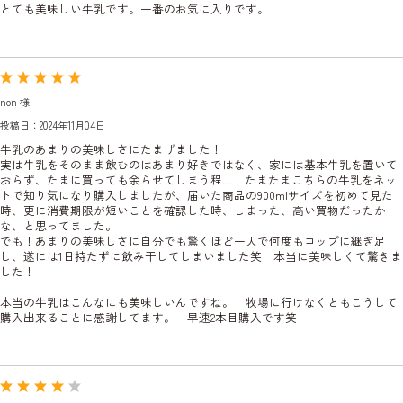
とても美味しい牛乳です。一番のお気に入りです。
non 様
投稿日：2024年11月04日
牛乳のあまりの美味しさにたまげました！
実は牛乳をそのまま飲むのはあまり好きではなく、家には基本牛乳を置いて
おらず、たまに買っても余らせてしまう程… たまたまこちらの牛乳をネッ
トで知り気になり購入しましたが、届いた商品の900mlサイズを初めて見た
時、更に消費期限が短いことを確認した時、しまった、高い買物だったか
な、と思ってました。
でも！あまりの美味しさに自分でも驚くほど一人で何度もコップに継ぎ足
し、遂には1日持たずに飲み干してしまいました笑 本当に美味しくて驚きま
した！
本当の牛乳はこんなにも美味しいんですね。 牧場に行けなくともこうして
購入出来ることに感謝してます。 早速2本目購入です笑