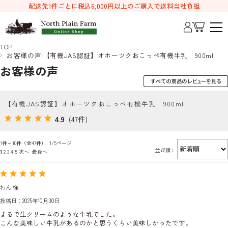
配送先1件ごとに税込6,000円以上のご購入で送料当社負担
TOP
お客様の声:【有機JAS認証】オホーツクおこっぺ有機牛乳 900ml
お客様の声
【有機JAS認証】オホーツクおこっぺ有機牛乳 900ml
4.9
(47件)
1件～10件（全47件） 1/5ページ
並び順：
1
2
3
4
5
次へ
最後へ
わん 様
投稿日：2025年10月30日
まるで生クリームのような牛乳でした。
こんな美味しい牛乳があるのかと思うくらい美味しかったです。